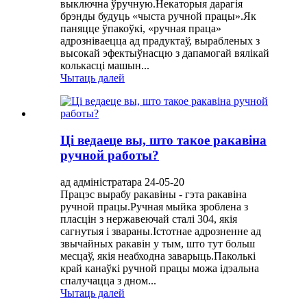
выключна ўручную.Некаторыя дарагія
брэнды будуць «чыста ручной працы».Як
паняцце ўпакоўкі, «ручная праца»
адрозніваецца ад прадуктаў, вырабленых з
высокай эфектыўнасцю з дапамогай вялікай
колькасці машын...
Чытаць далей
Ці ведаеце вы, што такое ракавіна
ручной работы?
ад адміністратара 24-05-20
Працэс вырабу ракавіны - гэта ракавіна
ручной працы.Ручная мыйка зроблена з
пласцін з нержавеючай сталі 304, якія
сагнутыя і звараны.Істотнае адрозненне ад
звычайных ракавін у тым, што тут больш
месцаў, якія неабходна заварыць.Паколькі
край канаўкі ручной працы можа ідэальна
спалучацца з дном...
Чытаць далей