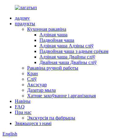
дадому
прадукты
Кухонная ракавіна
Адзіная чаша
Падвойная чаша
Адзіная чаша Адзіны сліў
Падвойная чаша з адным сцёкам
Адзіная чаша Двайны сліў
Двайная чаша Двайны сліў
Ракавіна ручной работы
Кран
Сліў
Аксэсуар
Дазатар мыла
Хатняе захоўванне і арганізацыя
Навіны
FAQ
Пра нас
Экскурсія па фабрыцы
Звяжыцеся з намі
English