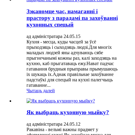
Зэканомце час, намаганні і
прастору з парадамі па захоўванні
кухонных спецый
ад адміністратара 24.05.15
Кухня - месца, куды часцей за ўсё
прыходзяць і сыходзяць людзі.Для многіх
маладых людзей яны адчуваюць сябе
прыгнечанымі кожны раз, калі заходзяць на
кухню, каб прыгатаваць ежу.Нават падчас
гатавання брудныя прыправы прымушаюць
іх шукаць іх.Аднак правільнае захоўванне
падстаўкі для спецый на кухні палегчыць
гатаванне...
Чытаць далей
Як выбраць кухонную мыйку?
ад адміністратара 24.05.12
Ракавіна - вельмі важны прадмет у
афармленні кухні.Як асноўнае месца для