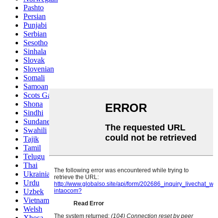
Pashto
Persian
Punjabi
Serbian
Sesotho
Sinhala
Slovak
Slovenian
Somali
Samoan
Scots Gaelic
Shona
Sindhi
Sundanese
Swahili
Tajik
Tamil
Telugu
Thai
Ukrainian
Urdu
Uzbek
Vietnamese
Welsh
Xhosa