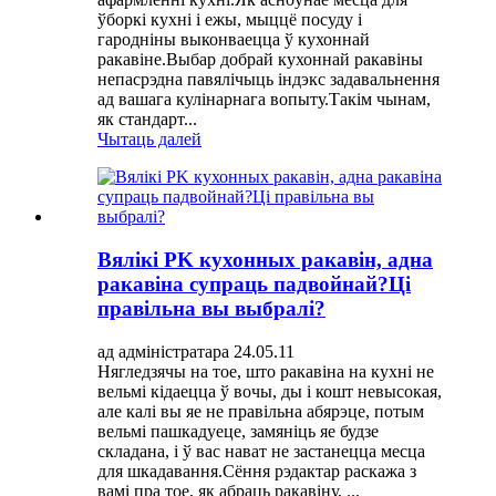
ўборкі кухні і ежы, мыццё посуду і
гародніны выконваецца ў кухоннай
ракавіне.Выбар добрай кухоннай ракавіны
непасрэдна павялічыць індэкс задавальнення
ад вашага кулінарнага вопыту.Такім чынам,
як стандарт...
Чытаць далей
Вялікі PK кухонных ракавін, адна
ракавіна супраць падвойнай?Ці
правільна вы выбралі?
ад адміністратара 24.05.11
Нягледзячы на ​​​​тое, што ракавіна на кухні не
вельмі кідаецца ў вочы, ды і кошт невысокая,
але калі вы яе не правільна абярэце, потым
вельмі пашкадуеце, замяніць яе будзе
складана, і ў вас нават не застанецца месца
для шкадавання.Сёння рэдактар ​​​​раскажа з
вамі пра тое, як абраць ракавіну, ...