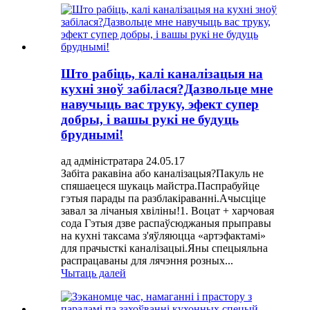
Што рабіць, калі каналізацыя на
кухні зноў забілася?Дазвольце мне
навучыць вас труку, эфект супер
добры, і вашы рукі не будуць
бруднымі!
ад адміністратара 24.05.17
Забіта ракавіна або каналізацыя?Пакуль не
спяшаецеся шукаць майстра.Паспрабуйце
гэтыя парады па разблакіраванні.Ачысціце
завал за лічаныя хвіліны!1. Воцат + харчовая
сода Гэтыя дзве распаўсюджаныя прыправы
на кухні таксама з'яўляюцца «артэфактамі»
для прачысткі каналізацыі.Яны спецыяльна
распрацаваны для лячэння розных...
Чытаць далей