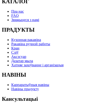
КАТАЛОГ
Пра нас
FAQ
Звяжыцеся з намі
ПРАДУКТЫ
Кухонная ракавіна
Ракавіна ручной работы
Кран
Сліў
Аксэсуар
Дазатар мыла
Хатняе захоўванне і арганізацыя
НАВІНЫ
Карпаратыўныя навіны
Навіны прадукту
Кансультацыі