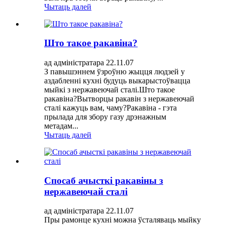
Чытаць далей
Што такое ракавіна?
ад адміністратара 22.11.07
З павышэннем ўзроўню жыцця людзей у
аздабленні кухні будуць выкарыстоўвацца
мыйкі з нержавеючай сталі.Што такое
ракавіна?Вытворцы ракавін з нержавеючай
сталі кажуць вам, чаму?Ракавіна - гэта
прылада для збору газу дрэнажным
метадам...
Чытаць далей
Спосаб ачысткі ракавіны з
нержавеючай сталі
ад адміністратара 22.11.07
Пры рамонце кухні можна ўсталяваць мыйку