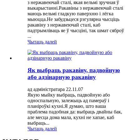
з нержавеючай сталі, якая вельмі зручная ў
выкарыстанні.Ракавіны з нержавеючай сталі
маюць вельмі гладкую паверхню і лёгка
мыюцца.Не забудзьцеся рэгулярна чысціць
ракавіну з нержавеючай сталі, каб
падтрымліваць яе ў чысціні, так шмат сяброў
...
Чытаць далей
Як выбраць ракавіну, падвойную
або адзінарную ракавіну
ад адміністратара 22.11.07
Якую мыйку выбраць, падвойную або
односпальную, залежыць ад памераў і
планіроўкі кухні.Я думаю, што ваша
праблема падобная да: выбраць двайны бак,
але месца дома мала, кухні не хапае, каб
выбраць...
Чытаць далей