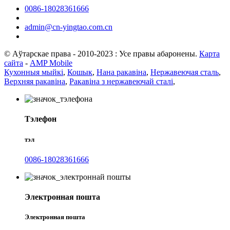
0086-18028361666
admin@cn-yingtao.com.cn
© Аўтарскае права - 2010-2023 : Усе правы абаронены.
Карта
сайта
-
AMP Mobile
Кухонныя мыйкі
,
Кошык
,
Нана ракавіна
,
Нержавеючая сталь
,
Верхняя ракавіна
,
Ракавіна з нержавеючай сталі
,
Тэлефон
тэл
0086-18028361666
Электронная пошта
Электронная пошта