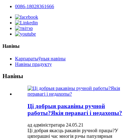
0086-18028361666
Навіны
Карпаратыўныя навіны
Навіны прадукту
Навіны
Ці добрыя ракавіны ручной
работы?Якія перавагі і недахопы?
ад адміністратара 24.05.21
Ці добрая якасць ракавін ручной працы?У
цяперашні час многія рэчы папулярныя