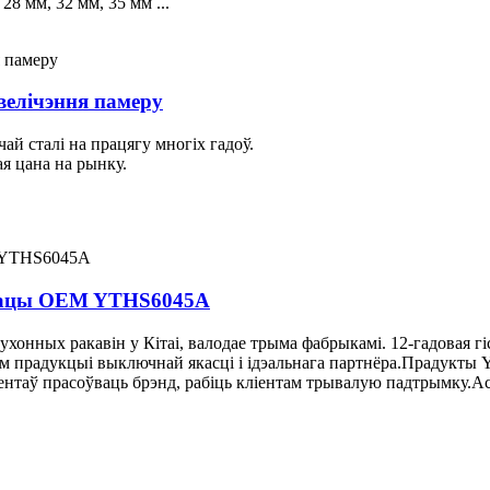
8 мм, 32 мм, 35 ​​мм ...
елічэння памеру
ай сталі на працягу многіх гадоў.
ая цана на рынку.
працы OEM YTHS6045A
онных ракавін у Кітаі, валодае трыма фабрыкамі. 12-гадовая г
прадукцыі выключнай якасці і ідэальнага партнёра.Прадукты Y
ліентаў прасоўваць брэнд, рабіць кліентам трывалую падтрымку.А