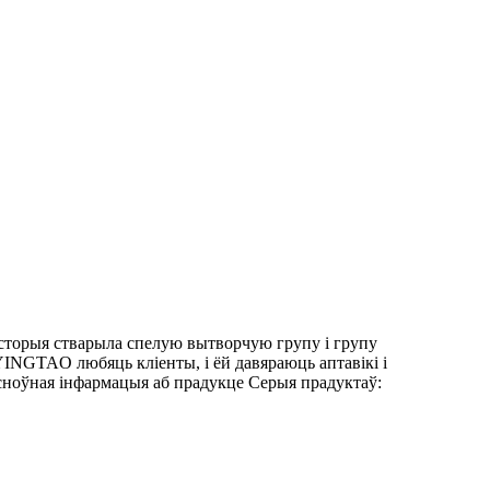
історыя стварыла спелую вытворчую групу і групу
INGTAO любяць кліенты, і ёй давяраюць аптавікі і
сноўная інфармацыя аб прадукце Серыя прадуктаў: ​​