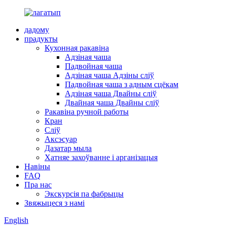
дадому
прадукты
Кухонная ракавіна
Адзіная чаша
Падвойная чаша
Адзіная чаша Адзіны сліў
Падвойная чаша з адным сцёкам
Адзіная чаша Двайны сліў
Двайная чаша Двайны сліў
Ракавіна ручной работы
Кран
Сліў
Аксэсуар
Дазатар мыла
Хатняе захоўванне і арганізацыя
Навіны
FAQ
Пра нас
Экскурсія па фабрыцы
Звяжыцеся з намі
English