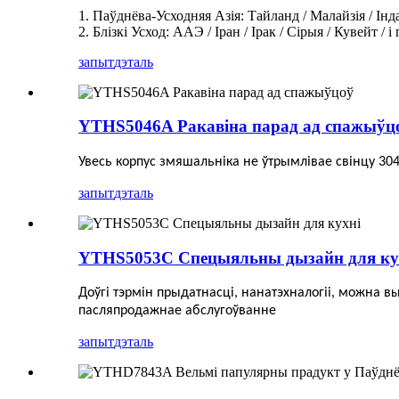
1. Паўднёва-Усходняя Азія: Тайланд / Малайзія / Індане
2. Блізкі Усход: ААЭ / Іран / Ірак / Сірыя / Кувейт / і г
запыт
дэталь
YTHS5046A Ракавіна парад ад спажыўц
Увесь корпус змяшальніка не ўтрымлівае свінцу 3
запыт
дэталь
YTHS5053C Спецыяльны дызайн для ку
Доўгі тэрмін прыдатнасці, нанатэхналогіі, можна в
пасляпродажнае абслугоўванне
запыт
дэталь