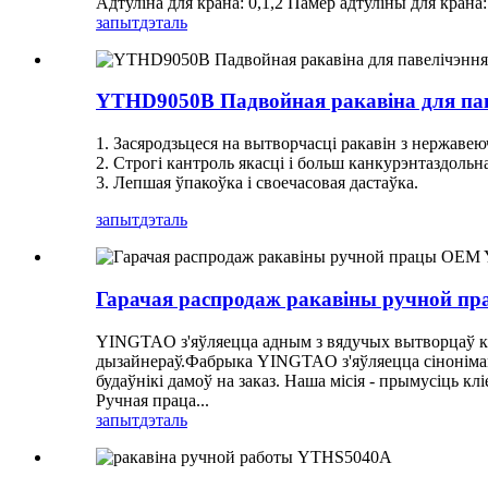
Адтуліна для крана: 0,1,2 Памер адтуліны для крана: 2
запыт
дэталь
YTHD9050B Падвойная ракавіна для пав
1. Засяродзьцеся на вытворчасці ракавін з нержавеюч
2. Строгі кантроль якасці і больш канкурэнтаздольн
3. Лепшая ўпакоўка і своечасовая дастаўка.
запыт
дэталь
Гарачая распродаж ракавіны ручной 
YINGTAO з'яўляецца адным з вядучых вытворцаў кух
дызайнераў.Фабрыка YINGTAO з'яўляецца сінонімам 
будаўнікі дамоў на заказ. Наша місія - прымусіць к
Ручная праца...
запыт
дэталь