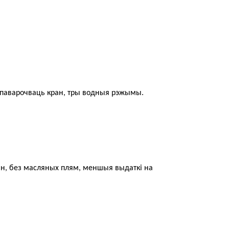
і паварочваць кран, тры водныя рэжымы.
пін, без масляных плям, меншыя выдаткі на