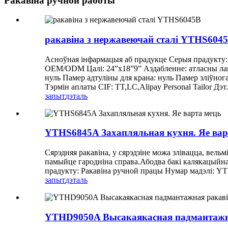
Ракавіна ручной работы
ракавіна з нержавеючай сталі YTHS604
Асноўная інфармацыя аб прадукце Серыя прадукту:
OEM/ODM Цалі: 24”x18”9” Аздабленне: атласны лак,
нуль Памер адтуліны для крана: нуль Памер зліўног
Тэрмін аплаты CIF: TT,LC,Alipay Personal Tailor Дэт.
запыт
дэталь
YTHS6845A Захапляльная кухня. Яе вар
Сярэдняя ракавіна, у сярэдзіне можа злівацца, вель
памыйце гародніна справа.Абодва бакі калякацыйна
прадукту: Ракавіна ручной працы Нумар мадэлі: Y
запыт
дэталь
YTHD9050A Высакаякасная падмантажна