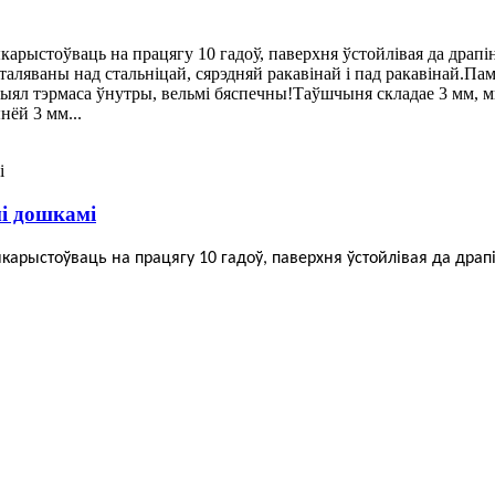
ыкарыстоўваць на працягу 10 гадоў, паверхня ўстойлівая да драп
аляваны над стальніцай, сярэдняй ракавінай і пад ракавінай.Паме
рыял тэрмаса ўнутры, вельмі бяспечны!Таўшчыня складае 3 мм, 
нёй 3 мм...
і дошкамі
ыкарыстоўваць на працягу 10 гадоў, паверхня ўстойлівая да дра