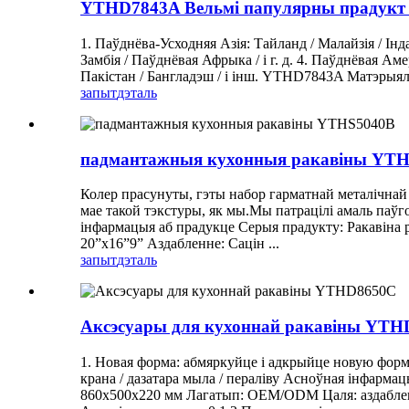
YTHD7843A Вельмі папулярны прадукт у
1. Паўднёва-Усходняя Азія: Тайланд / Малайзія / Інданез
Замбія / Паўднёвая Афрыка / і г. д. 4. Паўднёвая Амеры
Пакістан / Бангладэш / і інш. YTHD7843A Матэрыя
запыт
дэталь
падмантажныя кухонныя ракавіны YT
Колер прасунуты, гэты набор гарматнай металічнай 
мае такой тэкстуры, як мы.Мы патрацілі амаль паўго
інфармацыя аб прадукце Серыя прадукту: Ракавін
20”x16”9” Аздабленне: Сацін ...
запыт
дэталь
Аксэсуары для кухоннай ракавіны YT
1. Новая форма: абмяркуйце і адкрыйце новую форму 
крана / дазатара мыла / пераліву Асноўная інфарм
860x500x220 мм Лагатып: OEM/ODM Цаля: аздабленне