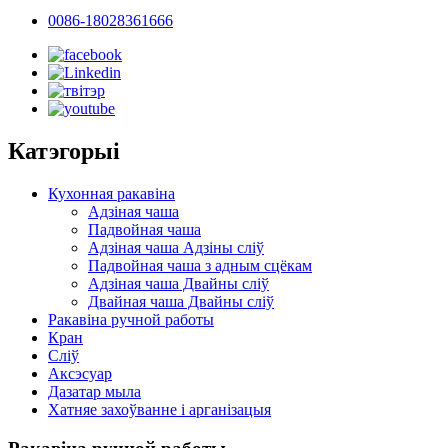
0086-18028361666
Катэгорыі
Кухонная ракавіна
Адзіная чаша
Падвойная чаша
Адзіная чаша Адзіны сліў
Падвойная чаша з адным сцёкам
Адзіная чаша Двайны сліў
Двайная чаша Двайны сліў
Ракавіна ручной работы
Кран
Сліў
Аксэсуар
Дазатар мыла
Хатняе захоўванне і арганізацыя