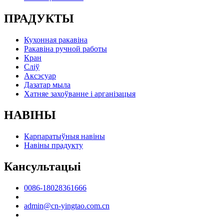
ПРАДУКТЫ
Кухонная ракавіна
Ракавіна ручной работы
Кран
Сліў
Аксэсуар
Дазатар мыла
Хатняе захоўванне і арганізацыя
НАВІНЫ
Карпаратыўныя навіны
Навіны прадукту
Кансультацыі
0086-18028361666
admin@cn-yingtao.com.cn