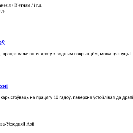
зія / В'етнам / і г.д.
.д.
оў
04, працэс валачэння дроту з водным пакрыццём, можа цягнуць 
хні
ыкарыстоўваць на працягу 10 гадоў, паверхня ўстойлівая да дра