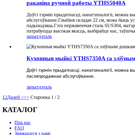
ракавіна ручной работы YTHS5040A
Доўгі тэрмін прыдатнасці, нанатэхналогіі, можна в
абслугоўванне.Глыбіня складае 22 см, можа быць уст
падыходзяць.Гэта нержавеючая сталь SUS304, матэ
патрабуецца высокая якасць, выбірайце нас, таўшчы
запыт
дэталь
Кухонныя мыйкі YTHS7350A са зліўным
Доўгі тэрмін прыдатнасці, нанатэхналогіі, можна в
пасляпродажнае абслугоўванне.
запыт
дэталь
1
2
Далей >
>>
Старонка 1 / 2
КАТАЛОГ
Пра нас
FAQ
Звяжыцеся з намі