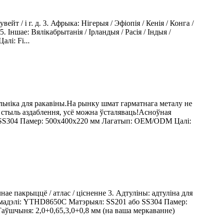
увейт / і г. д. 3. Афрыка: Нігерыя / Эфіопія / Кенія / Конга /
 5. Іншае: Вялікабрытанія / Ірландыя / Расія / Індыя /
лі: Fi...
льніка для ракавіны.На рынку шмат гарматнага металу не
це стыль аздаблення, усё можна ўсталяваць!Асноўная
о SS304 Памер: 500x400x220 мм Лагатып: OEM/ODM Цалі:
ае пакрыццё / атлас / цісненне 3. Адтуліны: адтуліна для
р мадэлі: YTHD8650C Матэрыял: SS201 або SS304 Памер:
аўшчыня: 2,0+0,65,3,0+0,8 мм (на ваша меркаванне)