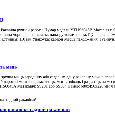
5B
 Ракавіна ручной работы Нумар мадэлі: YTHS6045B Матэрыял: S
 нана-чорны, нана-залаты, нана-ружовае золата.Таўшчыня: 2,0+0
а адтуліны: 110 мм Упакоўка: кардон Месца паходжання: Гуандун
..
та мець
мі зручна мыць гародніну або садавіну, адну ракавіну можна перав
й дарожкі можна перамяшчаць, мыць, зліваць і разразаць на мес
THS6845A Матэрыял: SS201 або SS304 Памер: 680x450x220 мм Ла
я ракавіна з адной ракавінай