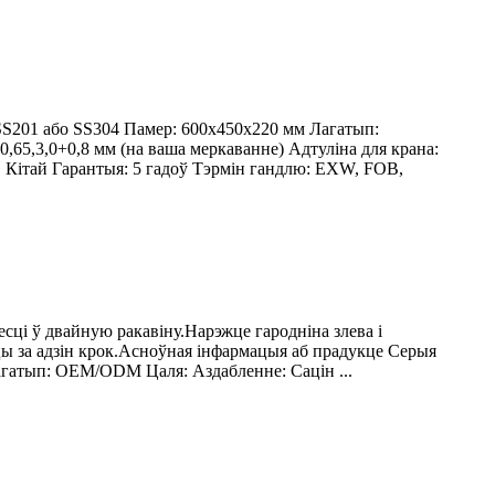
S201 або SS304 Памер: 600x450x220 мм Лагатып:
,65,3,0+0,8 мм (на ваша меркаванне) Адтуліна для крана:
, Кітай Гарантыя: 5 гадоў Тэрмін гандлю: EXW, FOB,
есці ў двайную ракавіну.Нарэжце гародніна злева і
цы за адзін крок.Асноўная інфармацыя аб прадукце Серыя
гатып: OEM/ODM Цаля: Аздабленне: Сацін ...