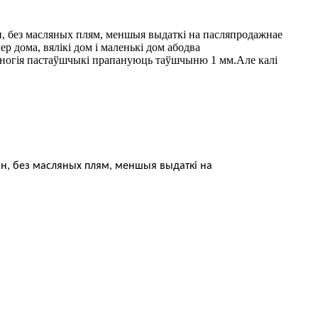
ін, без масляных плям, меншыя выдаткі на пасляпродажнае
р дома, вялікі дом і маленькі дом абодва
многія пастаўшчыкі прапануюць таўшчыню 1 мм.Але калі
пін, без масляных плям, меншыя выдаткі на