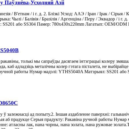
 Паўднёва-Усходняй Азіі
ія / В'етнам / і г. д. 2. Блізкі Усход: ААЭ / Іран / Ірак / Сірыя / К
ка: Чылі / Балівія / Бразілія / Аргенціна / Перу / Эквадор / і г. д.
л: SS201 або SS304 Памер: 780x430x220mm Лагатып: OEM/ODM Ца
HS5040B
ракавіны, толькі мы сапраўды дасягаем інтэграцыі колеру змяша
да, каб адладзіць металічны колер гэтага пісталета, не выбірай
а ручной работы Нумар мадэлі: YTHS5040A Матэрыял: SS201 аб
HD8650C
ў залежнасці ад попыту.2. Іншая аздабленне паверхні: гальванічн
ацыя аб прадукце Серыя прадукту: Ракавіна ручной работы Нума
: атласны лак, нана чорны, нана золата, нана ружовае золата.Т