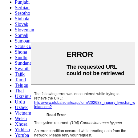
Punjabi
Serbian
Sesotho
Sinhala
Slovak
Slovenian
Somali
Samoan
Scots Gaelic
Shona
Sindhi
Sundanese
Swahili
Tajik
Tamil
Telugu
Thai
Ukrainian
Urdu
Uzbek
Vietnamese
Welsh
Xhosa
Yiddish
Yoruba