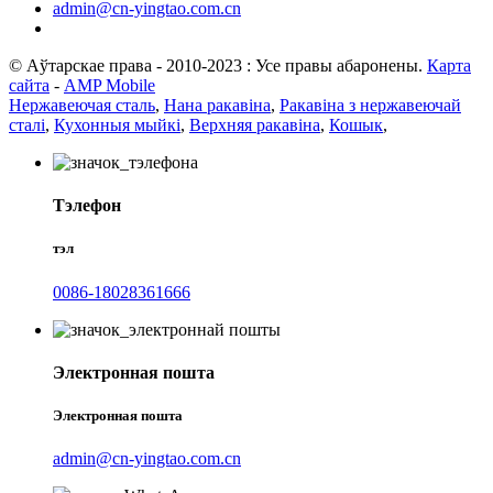
admin@cn-yingtao.com.cn
© Аўтарскае права - 2010-2023 : Усе правы абаронены.
Карта
сайта
-
AMP Mobile
Нержавеючая сталь
,
Нана ракавіна
,
Ракавіна з нержавеючай
сталі
,
Кухонныя мыйкі
,
Верхняя ракавіна
,
Кошык
,
Тэлефон
тэл
0086-18028361666
Электронная пошта
Электронная пошта
admin@cn-yingtao.com.cn