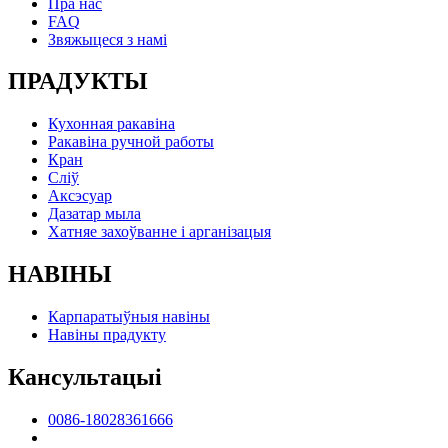
Пра нас
FAQ
Звяжыцеся з намі
ПРАДУКТЫ
Кухонная ракавіна
Ракавіна ручной работы
Кран
Сліў
Аксэсуар
Дазатар мыла
Хатняе захоўванне і арганізацыя
НАВІНЫ
Карпаратыўныя навіны
Навіны прадукту
Кансультацыі
0086-18028361666