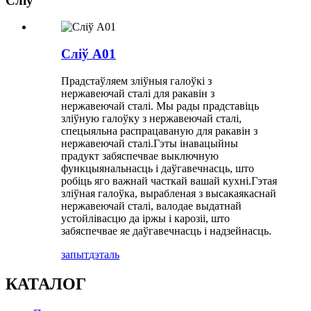
Сліў
Сліў A01
Прадстаўляем зліўныя галоўкі з
нержавеючай сталі для ракавін з
нержавеючай сталі. Мы рады прадставіць
зліўную галоўку з нержавеючай сталі,
спецыяльна распрацаваную для ракавін з
нержавеючай сталі.Гэты інавацыйны
прадукт забяспечвае выключную
функцыянальнасць і даўгавечнасць, што
робіць яго важнай часткай вашай кухні.Гэтая
зліўная галоўка, вырабленая з высакаякаснай
нержавеючай сталі, валодае выдатнай
устойлівасцю да іржы і карозіі, што
забяспечвае яе даўгавечнасць і надзейнасць.
запыт
дэталь
КАТАЛОГ