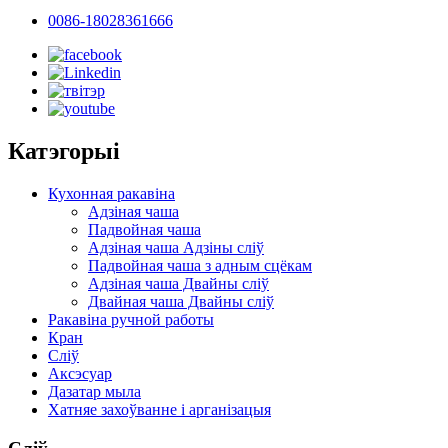
0086-18028361666
Катэгорыі
Кухонная ракавіна
Адзіная чаша
Падвойная чаша
Адзіная чаша Адзіны сліў
Падвойная чаша з адным сцёкам
Адзіная чаша Двайны сліў
Двайная чаша Двайны сліў
Ракавіна ручной работы
Кран
Сліў
Аксэсуар
Дазатар мыла
Хатняе захоўванне і арганізацыя