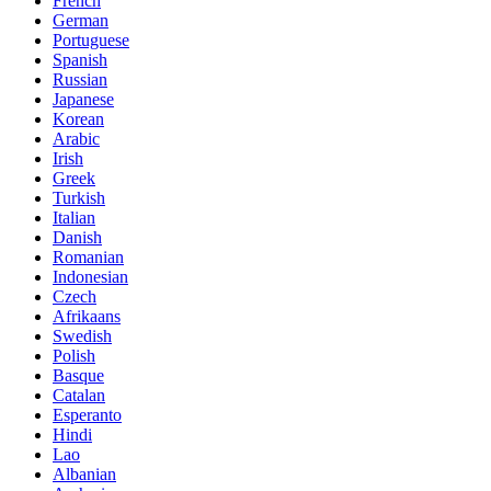
French
German
Portuguese
Spanish
Russian
Japanese
Korean
Arabic
Irish
Greek
Turkish
Italian
Danish
Romanian
Indonesian
Czech
Afrikaans
Swedish
Polish
Basque
Catalan
Esperanto
Hindi
Lao
Albanian