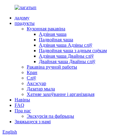
дадому
прадукты
Кухонная ракавіна
Адзіная чаша
Падвойная чаша
Адзіная чаша Адзіны сліў
Падвойная чаша з адным сцёкам
Адзіная чаша Двайны сліў
Двайная чаша Двайны сліў
Ракавіна ручной работы
Кран
Сліў
Аксэсуар
Дазатар мыла
Хатняе захоўванне і арганізацыя
Навіны
FAQ
Пра нас
Экскурсія па фабрыцы
Звяжыцеся з намі
English